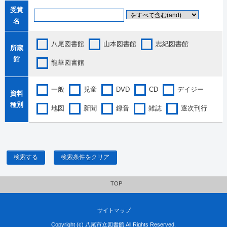
受賞
名
八尾図書館
山本図書館
志紀図書館
所蔵
館
龍華図書館
一般
児童
DVD
CD
デイジー
資料
種別
地図
新聞
録音
雑誌
逐次刊行
検索する
検索条件をクリア
TOP
サイトマップ
Copyright (c) 八尾市立図書館 All Rights Reserved.