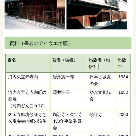
資料（書名のアイウエオ順）
書名
著者（編者）
出版者（出
出版
版社）
年
河内久宝寺寺内
岩永憲一郎
日本古城友
1984
の会
河内久宝寺寺内町の
澤井浩三
やお文化協
1982
発展
会
（河内どんこう17）
久宝寺御坊顕証寺と
顕証寺・久宝寺
顕証寺
2003
久宝寺寺内町の沿革
450年事業委員
会