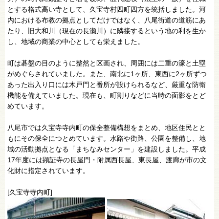
とする格式高い寺として、久宝寺村四町四方を統括しました。河
内における布教の拠点としてだけではなく、八尾街道の道筋にあ
たり、旧大和川（現在の長瀬川）に隣接するという地の利を生か
し、地域の商業の中心としても栄えました。
町は碁盤の目のように整然と区画され、周囲には二重の濠と土塁
がめぐらされていました。また、南北に1ヶ所、東西に2ヶ所ずつ
あった出入り口には木戸門と番所が設けられるなど、厳重な防衛
機能を備えていました。現在も、町割りなどに当時の面影をとど
めています。
八尾市では久宝寺寺内町の保全整備構想をまとめ、地区住民とと
もにその保全につとめています。水路や街路、公園を整備し、地
域の活動拠点となる「まちなみセンター」を建設しました。平成
17年度には顕証寺の長屋門・附属西長屋、東長屋、渡廊が市の文
化財に指定されています。
[久宝寺寺内町]