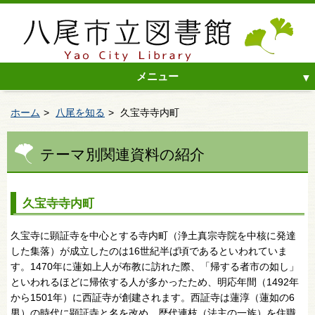
メニュー
ホーム
八尾を知る
久宝寺寺内町
テーマ別関連資料の紹介
久宝寺寺内町
久宝寺に顕証寺を中心とする寺内町（浄土真宗寺院を中核に発達
した集落）が成立したのは16世紀半ば頃であるといわれていま
す。1470年に蓮如上人が布教に訪れた際、「帰する者市の如し」
といわれるほどに帰依する人が多かったため、明応年間（1492年
から1501年）に西証寺が創建されます。西証寺は蓮淳（蓮如の6
男）の時代に顕証寺と名を改め、歴代連枝（法主の一族）を住職