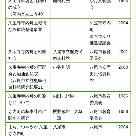
久宝寺御坊と寺内町
棚橋利光
やお文化協
1993
の成立
会
（河内どんこう40）
久宝寺寺内町区域街
久宝寺寺内
2004
なみ環境整備事業
町
まちづくり
推進協議会
久宝寺寺内町と戦国
八尾市立歴史民
八尾市教育
2001
社会
俗資料館
委員会
久宝寺寺内町の再開
小谷利明
八尾市立歴
2000
発と融通念仏宗
史民俗資料
（八尾市立歴史民俗
館
資料館研究紀要11）
久宝寺寺内町の町割
内田九州男
八尾市教育
1986
りについて
委員会
寺内町の基本計画に
櫻井敏雄・大草
八尾市教育
1988
関する研究
一憲
委員会
まち、つややか 久宝
八尾市
八尾市
2004
寺寺内町