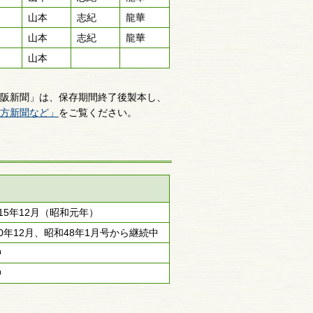
山本
志紀
龍華
山本
志紀
龍華
山本
阪新聞」は、保存期間終了後製本し、
方新聞など」
をご覧ください。
15年12月（昭和元年）
0年12月、昭和48年1月号から継続中
中
中