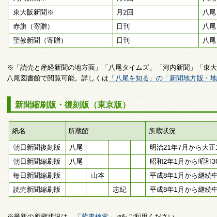
東大阪新聞※
月2回
八尾
赤旗（寄贈）
日刊
八尾
聖教新聞（寄贈）
日刊
八尾
※「読売と産経新聞の地方面」「八尾タイムズ」「河内新聞」「東大
八尾図書館で閲覧可能。詳しくは
「八尾を知る」の「新聞地方版・地
新聞縮刷版・復刻版（東京版）
紙名
所蔵館
所蔵状況
朝日新聞復刻版
八尾
明治21年7月から大正
朝日新聞縮刷版
八尾
昭和2年1月から昭和3
毎日新聞縮刷版
山本
平成8年1月から継続
読売新聞縮刷版
志紀
平成8年1月から継続
※最新の所蔵状況は、
「蔵書検索」
をご利用ください。