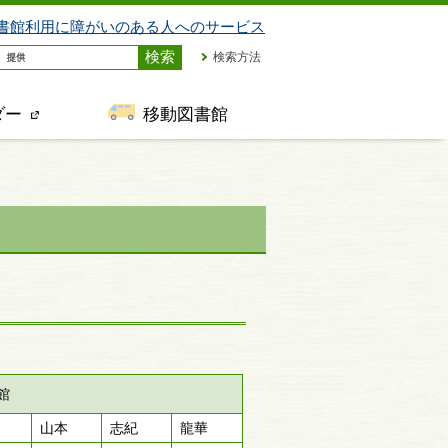
書館利用に障がいのある人へのサービス
検索方法
ダー
移動図書館
館
山本
志紀
龍華