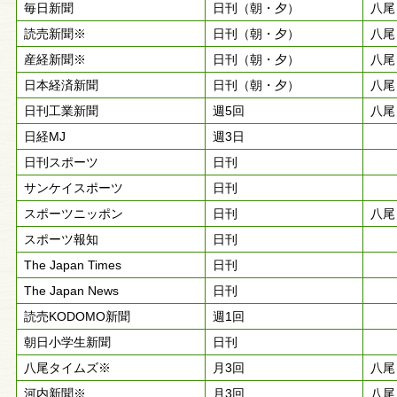
毎日新聞
日刊（朝・夕）
八尾
読売新聞※
日刊（朝・夕）
八尾
産経新聞※
日刊（朝・夕）
八尾
日本経済新聞
日刊（朝・夕）
八尾
日刊工業新聞
週5回
八尾
日経MJ
週3日
日刊スポーツ
日刊
サンケイスポーツ
日刊
スポーツニッポン
日刊
八尾
スポーツ報知
日刊
The Japan Times
日刊
The Japan News
日刊
読売KODOMO新聞
週1回
朝日小学生新聞
日刊
八尾タイムズ※
月3回
八尾
河内新聞※
月3回
八尾