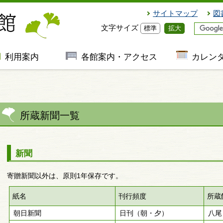
サイトマップ
図
文字サイズ
標準
拡大
利用案内
各館案内・アクセス
カレン
所蔵新聞一覧
新聞
寄贈新聞以外は、原則1年保存です。
紙名
刊行頻度
所蔵
朝日新聞
日刊（朝・夕）
八尾