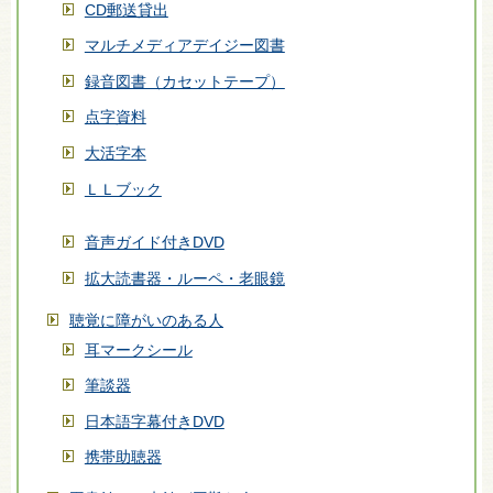
CD郵送貸出
マルチメディアデイジー図書
録音図書（カセットテープ）
点字資料
大活字本
ＬＬブック
音声ガイド付きDVD
拡大読書器・ルーペ・老眼鏡
聴覚に障がいのある人
耳マークシール
筆談器
日本語字幕付きDVD
携帯助聴器