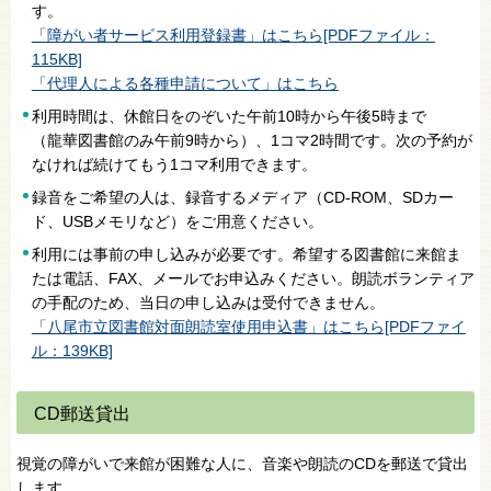
す。
「障がい者サービス利用登録書」はこちら[PDFファイル：
115KB]
「代理人による各種申請について」はこちら
利用時間は、休館日をのぞいた午前10時から午後5時まで
（龍華図書館のみ午前9時から）、1コマ2時間です。次の予約が
なければ続けてもう1コマ利用できます。
録音をご希望の人は、録音するメディア（CD-ROM、SDカー
ド、USBメモリなど）をご用意ください。
利用には事前の申し込みが必要です。希望する図書館に来館ま
たは電話、FAX、メールでお申込みください。朗読ボランティア
の手配のため、当日の申し込みは受付できません。
「八尾市立図書館対面朗読室使用申込書」はこちら[PDFファイ
ル：139KB]
CD郵送貸出
視覚の障がいで来館が困難な人に、音楽や朗読のCDを郵送で貸出
します。