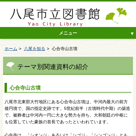
メニュー
ホーム
八尾を知る
心合寺山古墳
テーマ別関連資料の紹介
心合寺山古墳
八尾市北東部大竹地区にある心合寺山古墳は、中河内最大の前方
後円墳で、国の指定史跡です。5世紀前半（古墳時代中期）の築造
で、被葬者は中河内一円に大きな勢力を持ち、大和朝廷の中枢に
も位置していた豪族の首長であったといわれています。
心合寺は、「シオンジ」あるいは「シゴジ」「シンゴンジ」とも