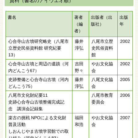
資料（書名のアイウエオ順）
書名
著者
出版者（出
出版
（編
版社）
年
者）
心合寺山古墳研究略史（八尾市
藤井
八尾市立歴
2002
立歴史民俗資料館 研究紀要
淳弘
史民俗資料
13）
館
心合寺山古墳と周辺の遺蹟（河
吉田
やお文化協
2002
内どんこう67）
野々
会
史跡整備と心合寺山古墳（河内
藤井
八尾文化協
2005
どんこう75）
淳弘
会
八尾市文化財紀要11
八尾市教育
2006
史跡心合寺山古墳整備完成記
委員会
念 講演会記録集
楽古の挑戦 NPOによる文化財
福田
やお文化協
2007
普及活動
和浩
会
しおんじやま古墳学習館での取