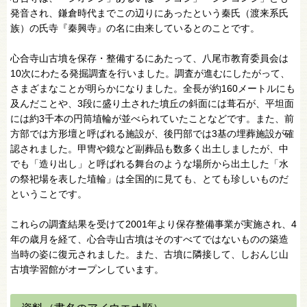
発音され、鎌倉時代までこの辺りにあったという秦氏（渡来系氏
族）の氏寺『秦興寺』の名に由来しているとのことです。
心合寺山古墳を保存・整備するにあたって、八尾市教育委員会は
10次にわたる発掘調査を行いました。調査が進むにしたがって、
さまざまなことが明らかになりました。全長が約160メートルにも
及んだことや、3段に盛り土された墳丘の斜面には葺石が、平坦面
には約3千本の円筒埴輪が並べられていたことなどです。また、前
方部では方形壇と呼ばれる施設が、後円部では3基の埋葬施設が確
認されました。甲冑や鏡など副葬品も数多く出土しましたが、中
でも「造り出し」と呼ばれる舞台のような場所から出土した「水
の祭祀場を表した埴輪」は全国的に見ても、とても珍しいものだ
ということです。
これらの調査結果を受けて2001年より保存整備事業が実施され、4
年の歳月を経て、心合寺山古墳はそのすべてではないものの築造
当時の姿に復元されました。また、古墳に隣接して、しおんじ山
古墳学習館がオープンしています。