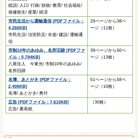
総説/ 人口/ 行政/ 財政/ 教育/ 社会福祉/
保健衛生/ 産業/ 経済
市民生活から運輸通信 [PDFファイル：
29ページから38ペ
4,266KB]
ージ（11枚）
市民生活/ 治安防災/ 水道/ 建設/ 運輸通
信
市制10年のあゆみ、名所旧跡 [PDFファ
39ページから50ペ
イル：5,794KB]
ージ（13枚）
八尾住人 今東光/ 市制10年のあゆみ/
名所旧跡
名簿、あとがき [PDFファイル：
51ページから58ペ
2,406KB]
ージ（10枚）
名簿/ あとがき/ 奥付
広告 [PDFファイル：7,610KB]
（30枚）
広告/ 裏表紙