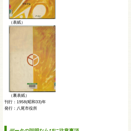
（表紙）
（裏表紙）
刊行：1958(昭和33)年
発行：八尾市役所
データの説明ならびに注意事項