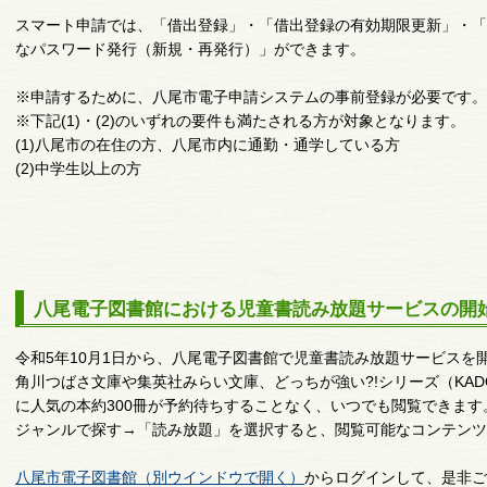
スマート申請では、「借出登録」・「借出登録の有効期限更新」・「
なパスワード発行（新規・再発行）」ができます。
※申請するために、八尾市電子申請システムの事前登録が必要です。
※下記(1)・(2)のいずれの要件も満たされる方が対象となります。
(1)八尾市の在住の方、八尾市内に通勤・通学している方
(2)中学生以上の方
八尾電子図書館における児童書読み放題サービスの開
令和5年10月1日から、八尾電子図書館で児童書読み放題サービスを
角川つばさ文庫や集英社みらい文庫、どっちが強い?!シリーズ（KAD
に人気の本約300冊が予約待ちすることなく、いつでも閲覧できます
ジャンルで探す→「読み放題」を選択すると、閲覧可能なコンテン
八尾市電子図書館（別ウインドウで開く）
からログインして、是非ご