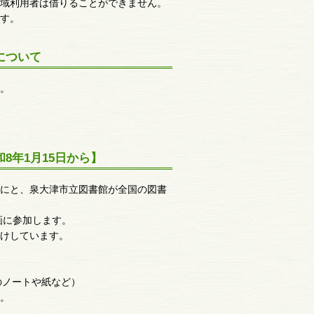
域利用者は借りることができません。
す。
について
。
8年1月15日から】
にと、泉大津市立図書館が全国の図書
企画に参加します。
けしています。
のノートや紙など）
。