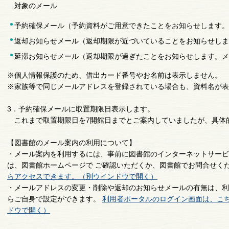
対象のメール
予約確保メール（予約資料がご用意できたことをお知らせします。
返却お知らせメール（返却期限が近づいていることをお知らせしま
延滞お知らせメール（返却期限が過ぎたことをお知らせします。メ
※個人情報保護のため、借出カード番号やお名前は表示しません。
※家族等で同じメールアドレスを登録されている場合も、資料名が表
3．予約確保メールに取置期限日表示します。
これまで取置期限日を7開館日までとご案内していましたが、具体
【図書館のメール案内の利用について】
・メール案内を利用するには、事前に図書館のインターネットサー
は、図書館ホームページで ご確認いただくか、図書館でお問合せく
らアクセスできます。（別ウインドウで開く）
・メールアドレスの変更・削除や返却のお知らせメールの有無は、利
らご自身で設定ができます。
利用者ポータルのログイン画面は、こ
ドウで開く）