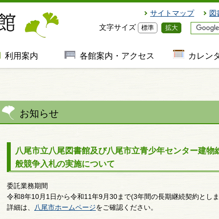
サイトマップ
図
文字サイズ
標準
拡大
利用案内
各館案内・アクセス
カレン
お知らせ
八尾市立八尾図書館及び八尾市立青少年センター建物
般競争入札の実施について
委託業務期間
令和8年10月1日から令和11年9月30まで(3年間の長期継続契約としま
詳細は、
八尾市ホームページ
をご確認ください。