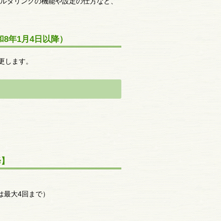
ルタリングの機能や設定の仕方など、
。
8年1月4日以降）
更します。
降】
は最大4回まで）