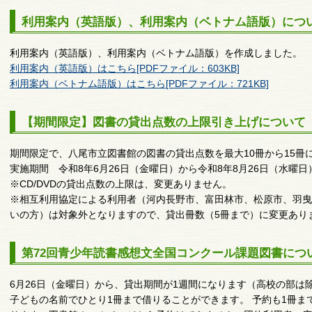
利用案内（英語版）、利用案内（ベトナム語版）につ
利用案内（英語版）、利用案内（ベトナム語版）を作成しました。
利用案内（英語版）はこちら[PDFファイル：603KB]
利用案内（ベトナム語版）はこちら[PDFファイル：721KB]
【期間限定】図書の貸出点数の上限引き上げについて
期間限定で、八尾市立図書館の図書の貸出点数を最大10冊から15冊
実施期間 令和8年6月26日（金曜日）から令和8年8月26日（水曜日
※CD/DVDの貸出点数の上限は、変更ありません。
※相互利用協定による利用者（河内長野市、富田林市、松原市、羽曳
いの方）は対象外となりますので、貸出冊数（5冊まで）に変更あり
第72回青少年読書感想文全国コンクール課題図書につ
6月26日（金曜日）から、貸出期間が1週間になります（高校の部は
子どもの名前でひとり1冊まで借りることができます。 予約も1冊ま