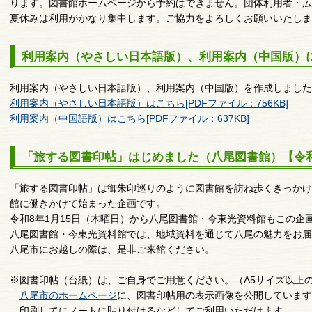
ります。図書館ホームページから予約はできません。団体利用者・広
夏休みは利用がかなり集中します。ご協力をよろしくお願いいたしま
利用案内（やさしい日本語版）、利用案内（中国版）
利用案内（やさしい日本語版）、利用案内（中国版）を作成しました
利用案内（やさしい日本語版）はこちら[PDFファイル：756KB]
利用案内（中国語版）はこちら[PDFファイル：637KB]
「旅する図書印帖」はじめました（八尾図書館）【令和
「旅する図書印帖」は御朱印巡りのように図書館を訪ね歩くきっかけ
館に働きかけて始まった企画です。
令和8年1月15日（木曜日）から八尾図書館・今東光資料館もこの
八尾図書館・今東光資料館では、地域資料を通じて八尾の魅力をお届
八尾市にお越しの際は、是非ご来館ください。
※図書印帖（台紙）は、ご自身でご用意ください。（A5サイズ以上
八尾市のホームページ
に、図書印帖用の表示画像を公開しています
印刷してにノートに貼り付けるなどしてご利用いただけます。