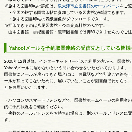
※旅する図書印帖の詳細は、
泉大津市立図書館のホームページ
をご覧
・全国の旅する図書印帖に参加している図書館が確認できます。
・旅する図書印帖の表紙画像がダウンロードできます。
※押印できるのは八尾図書館・今東光資料館のみです。
山本図書館・志紀図書館・龍華図書館では押印できませんのでご注
Yahoo!メールを予約取置連絡の受信先としている皆様
2025年12月以降、インターネットサービスご利用の方から、図書
Yahoo!メールに届かないという問い合わせをいただいております。
図書館にメールが戻ってきた場合には、お電話などで別途ご連絡をし
ールが戻ってこないために、届いていないことが図書館でわからず、
とをお願いいたします。
・パソコンやスマートフォンなどで、図書館ホームページの利用者の
的に予約状況をご確認ください。
・複数のメールアドレスをお持ちの場合は、別のメールアドレスに変
す。